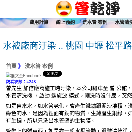
費用計算
線上預約
洗水管 案例
水管清
水被廠商汙染 .. 桃園 中壢 松平
首頁
》
洗水管 案例
觀看次數：4248
曾先生 加倍廠商施工時汙染，本公司驅車至 曾 公館，
水管清洗機 ，啟動 螺旋波 模式，剛洗時沒什麼，
如是自來水，如水管老化，會產生鐵鏽跟泥沙堆積，
綠色的水，是因為裡面有銅的物質，生鏽產生銅綠，
有生鏽，所以只洗出水管壁的生物膜。
管壁上的髒東西，如是靠一般水壓流動，很難清乾淨。 