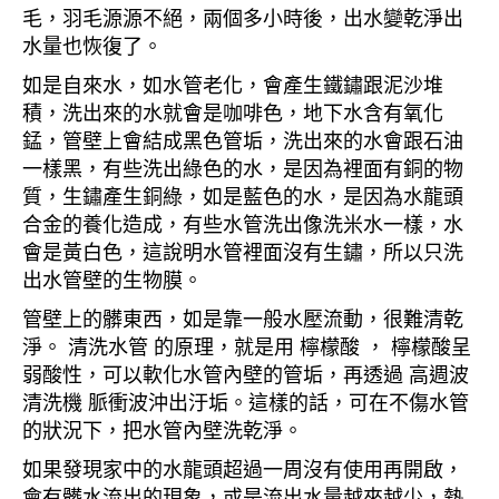
毛，羽毛源源不絕，兩個多小時後，出水變乾淨出
水量也恢復了。
如是自來水，如水管老化，會產生鐵鏽跟泥沙堆
積，洗出來的水就會是咖啡色，地下水含有氧化
錳，管壁上會結成黑色管垢，洗出來的水會跟石油
一樣黑，有些洗出綠色的水，是因為裡面有銅的物
質，生鏽產生銅綠，如是藍色的水，是因為水龍頭
合金的養化造成，有些水管洗出像洗米水一樣，水
會是黃白色，這說明水管裡面沒有生鏽，所以只洗
出水管壁的生物膜。
管壁上的髒東西，如是靠一般水壓流動，很難清乾
淨。 清洗水管 的原理，就是用 檸檬酸 ， 檸檬酸呈
弱酸性，可以軟化水管內壁的管垢，再透過 高週波
清洗機 脈衝波沖出汙垢。這樣的話，可在不傷水管
的狀況下，把水管內壁洗乾淨。
如果發現家中的水龍頭超過一周沒有使用再開啟，
會有髒水流出的現象，或是流出水量越來越少，熱