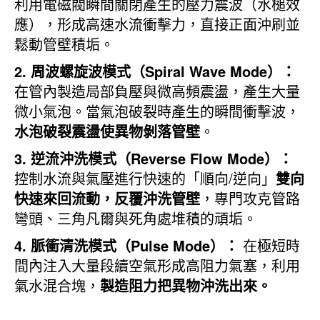
利用電磁閥瞬間關閉產生的壓力震波（水槌效
應），形成高速水流衝擊力，直接正面沖刷並
鬆動管壁積垢。
2. 周波螺旋波模式（Spiral Wave Mode）：
在管內製造局部負壓與微高頻震盪，產生大量
微小氣泡。當氣泡破裂時產生的瞬間衝擊波，
水泡破裂震盪使異物剝落管壁
。
3. 逆流沖洗模式（Reverse Flow Mode）：
控制水流與氣壓進行快速的「順向/逆向」
雙向
快速來回流動，反覆沖洗管壁
，專門攻克管路
彎頭、三角凡爾與死角處堆積的頑垢。
4. 脈衝清洗模式（Pulse Mode）：
在極短時
間內注入大量段續空氣形成高阻力氣塞，利用
氣水混合塊，
製造阻力把異物沖洗出來
。