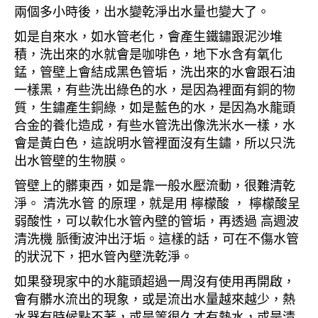
兩個多小時後，出水變乾淨出水量也變大了。
如是自來水，如水管老化，會產生鐵鏽跟泥沙堆
積，洗出來的水就會是咖啡色，地下水含有氧化
錳，管壁上會結成黑色管垢，洗出來的水會跟石油
一樣黑，有些洗出綠色的水，是因為裡面有銅的物
質，生鏽產生銅綠，如是藍色的水，是因為水龍頭
合金的養化造成，有些水管洗出像洗米水一樣，水
會是黃白色，這說明水管裡面沒有生鏽，所以只洗
出水管壁的生物膜。
管壁上的髒東西，如是靠一般水壓流動，很難清乾
淨。 清洗水管 的原理，就是用 檸檬酸 ， 檸檬酸呈
弱酸性，可以軟化水管內壁的管垢，再透過 高週波
清洗機 脈衝波沖出汙垢。這樣的話，可在不傷水管
的狀況下，把水管內壁洗乾淨。
如果發現家中的水龍頭超過一周沒有使用再開啟，
會有髒水流出的現象，或是流出水量越來越少，熱
水器有時候點不著，或是等很久才有熱水，或是清