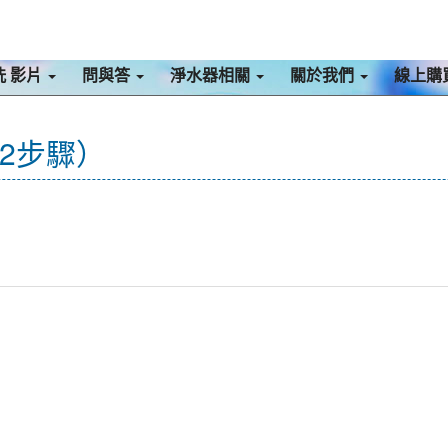
洗 影片
問與答
淨水器相關
關於我們
線上購
2步驟）