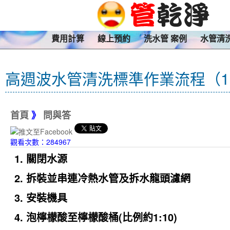
費用計算
線上預約
洗水管 案例
水管清
高週波水管清洗標準作業流程（1
首頁
》
問與答
觀看次數：284967
1. 關閉水源
2. 拆裝並串連冷熱水管及拆水龍頭濾網
3. 安裝機具
4. 泡檸檬酸至檸檬酸桶(比例約1:10)