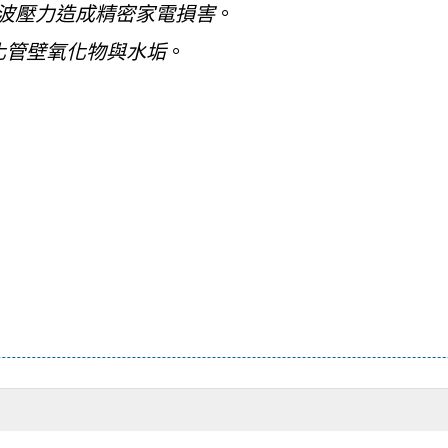
波壓力造成精密家電損害
。
化管壁氧化物與水垢
。
）