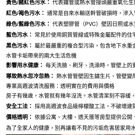
代表鐵管或熱水管接頭嚴重氧化生
黃色/赭紅色污水：
通常是自來水輸送幹管破損時，滲入
紅色/褐色污水：
代表塑膠管（PVC）壁因日照或
綠色/藍綠色污水：
常見於使用銅質管線或特殊金屬配件的住
藍色污水：
屬於最嚴重的複合型污染，包含地下水重
黑色污水：
水管卡垢帶來的兩大生活危機
每天洗臉、刷牙、洗澡時，管壁上的
影響用水健康：
熱水管管壁因生鏽生片、管壁變
導致熱水忽冷忽熱：
專業高週波清洗服務：透明實在的費用與價格
房子有幾歲，水管就有幾年沒洗。水管清潔刻不容緩
採用高週波食品級檸檬酸工法，不破壞建
安全工法：
依據公寓、大樓、透天厝等房型提供公開
價格透明：
為了全家人的健康，別再讓看不見的污垢危害居家用