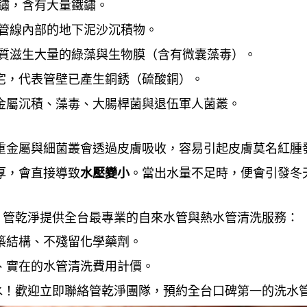
鏽，含有大量鐵鏽。
管線內部的地下泥沙沉積物。
水質滋生大量的綠藻與生物膜（含有微囊藻毒）。
宅，代表管壁已產生銅銹（硫酸銅）。
金屬沉積、藻毒、大腸桿菌與退伍軍人菌叢。
重金屬與細菌叢會透過皮膚吸收，容易引起皮膚莫名紅腫
厚，會直接導致
。當出水量不足時，便會引發冬
水壓變小
，管乾淨提供全台最專業的自來水管與熱水管清洗服務：
築結構、不殘留化學藥劑。
、實在的水管清洗費用計價。
水！歡迎立即聯絡管乾淨團隊，預約全台口碑第一的洗水