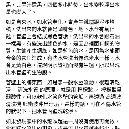
黑，比墨汁還黑，四個多小時後，出水變乾淨出水
量也變大了。
如是自來水，如水管老化，會產生鐵鏽跟泥沙堆
積，洗出來的水就會是咖啡色，地下水含有氧化
錳，管壁上會結成黑色管垢，洗出來的水會跟石油
一樣黑，有些洗出綠色的水，是因為裡面有銅的物
質，生鏽產生銅綠，如是藍色的水，是因為水龍頭
合金的養化造成，有些水管洗出像洗米水一樣，水
會是黃白色，這說明水管裡面沒有生鏽，所以只洗
出水管壁的生物膜。
管壁上的髒東西，如是靠一般水壓流動，很難清乾
淨。 清洗水管 的原理，就是用 檸檬酸 ， 檸檬酸呈
弱酸性，可以軟化水管內壁的管垢，再透過 高週波
清洗機 脈衝波沖出汙垢。這樣的話，可在不傷水管
的狀況下，把水管內壁洗乾淨。
如果發現家中的水龍頭超過一周沒有使用再開啟，
會有髒水流出的現象，或是流出水量越來越少，熱