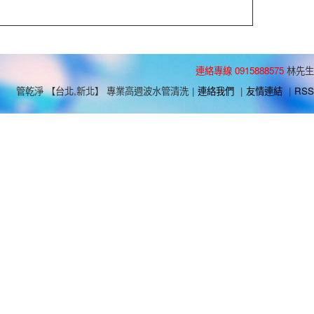
連絡專線 0915888575
林先生
管乾淨 【台北,新北】 專業高週波水管清洗
|
連絡我們
|
友情連結
|
RSS