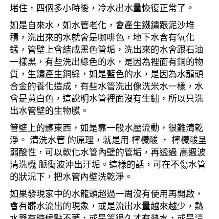
堵住，四個多小時後，冷水出水量恢復正常了。
如是自來水，如水管老化，會產生鐵鏽跟泥沙堆
積，洗出來的水就會是咖啡色，地下水含有氧化
錳，管壁上會結成黑色管垢，洗出來的水會跟石油
一樣黑，有些洗出綠色的水，是因為裡面有銅的物
質，生鏽產生銅綠，如是藍色的水，是因為水龍頭
合金的養化造成，有些水管洗出像洗米水一樣，水
會是黃白色，這說明水管裡面沒有生鏽，所以只洗
出水管壁的生物膜。
管壁上的髒東西，如是靠一般水壓流動，很難清乾
淨。 清洗水管 的原理，就是用 檸檬酸 ， 檸檬酸呈
弱酸性，可以軟化水管內壁的管垢，再透過 高週波
清洗機 脈衝波沖出汙垢。這樣的話，可在不傷水管
的狀況下，把水管內壁洗乾淨。
如果發現家中的水龍頭超過一周沒有使用再開啟，
會有髒水流出的現象，或是流出水量越來越少，熱
水器有時候點不著，或是等很久才有熱水，或是清