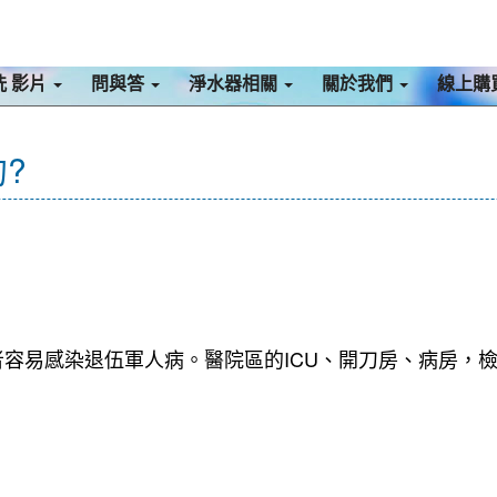
洗 影片
問與答
淨水器相關
關於我們
線上購
?
容易感染退伍軍人病。醫院區的ICU、開刀房、病房，