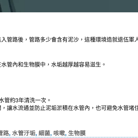
進入管路後，管路多少會含有泥沙，這種環境造就退伍軍
在水管內和生物膜中，水垢越厚越容易滋生。
水管約3年清洗一次。
開，讓水流通並防止泥垢淤積在水管內，也可避免水管堵
的方法, 清洗管路, 水管汙垢, 細菌, 咳
管路
,
水管汙垢
,
細菌
,
咳嗽
,
生物膜