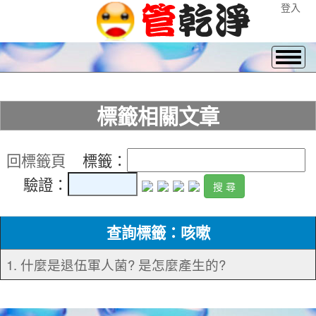
登入
標籤相關文章
回標籤頁
標籤：
驗證：
查詢標籤：咳嗽
1. 什麼是退伍軍人菌? 是怎麼產生的?