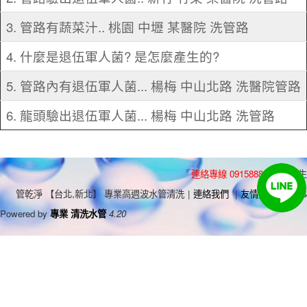
3. 管路有蔬菜汁.. 桃園 中壢 某醫院 洗管路
4. 什麼是退伍軍人菌? 是怎麼產生的?
5. 管路內有退伍軍人菌... 楊梅 中山北路 洗醫院管路
6. 龍頭驗出退伍軍人菌... 楊梅 中山北路 洗管路
連絡專線 0915888575
林先生
管乾淨 【台北,新北】 專業高週波水管清洗
|
連絡我們
|
友情連結
|
RSS
Powered by
專業 清洗水管
4.20