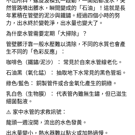
不出所料，螺旋波模式一啟動，一開始都沒水，突
然管路噴出髒水，瞬間變成的「石油」！這就是長
年累積在管壁的泥沙與鐵鏽。經過四個小時的努
力，出水終於變乾淨，出水量也變大了。
為什麼水管需要定期「大掃除」？
管壁髒汙靠一般水壓難以清除，不同的水質也會產
生不同的「色彩反應」：
咖啡色（鐵鏽/泥沙）： 常見於自來水管線老化。
石油黑（氧化錳）： 抽取地下水常見的黑色管垢。
綠色/藍色： 銅製管件或合金氧化產生的銅綠。
乳白色（生物膜）： 代表管內雖無生鏽，但已滋生
細菌黏液。
⚠️ 家中水管的求救訊號：
龍頭一週沒開，流出的水色發黃。
出水量變小，熱水器難以點火或加熱過慢。