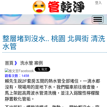
登入
整層堵到沒水.. 桃園 北興街 清洗
水管
首頁
》
洗水管 案例
觀看次數：1458
賴先生說2F套房五間的熱水管全部堵住，一滴水都
沒有，現場用的是地下水。我們驅車前往檢查後，
馬上架起高周波水管清洗機，並注入弱酸性檸檬酸
靜置軟化管垢。