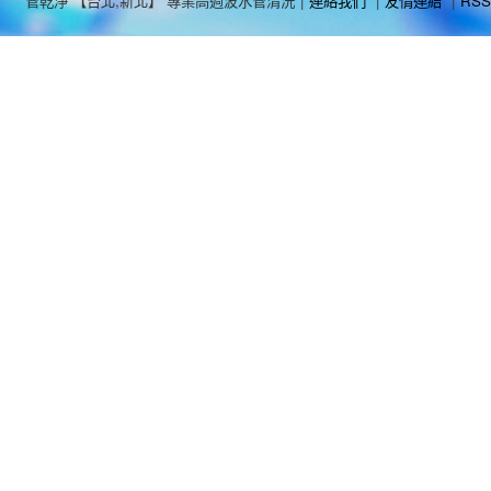
管乾淨 【台北,新北】 專業高週波水管清洗
|
連絡我們
|
友情連結
|
RSS