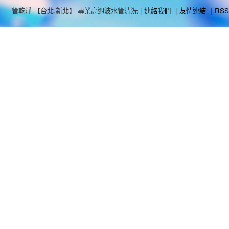
管乾淨 【台北,新北】 專業高週波水管清洗
|
連絡我們
|
友情連結
|
RSS