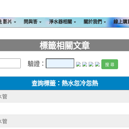
洗 影片
問與答
淨水器相關
關於我們
線上購
標籤相關文章
驗證：
查詢標籤：熱水忽冷忽熱
水管
水管