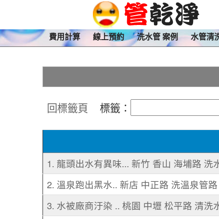
費用計算
線上預約
洗水管 案例
水管清
回標籤頁
標籤：
1. 龍頭出水有異味... 新竹 香山 海埔路 洗
2. 溫泉跑出黑水.. 新店 中正路 洗溫泉管路
3. 水被廠商汙染 .. 桃園 中壢 松平路 清洗