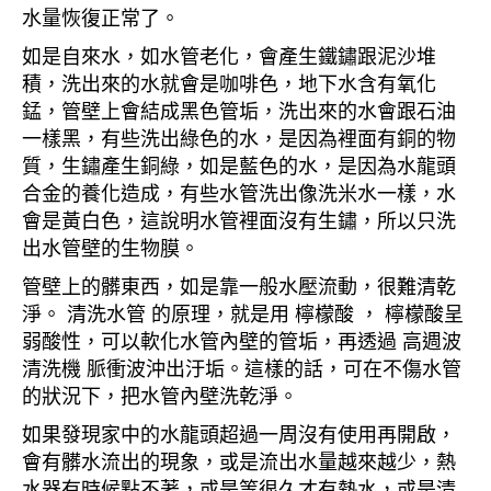
水量恢復正常了。
如是自來水，如水管老化，會產生鐵鏽跟泥沙堆
積，洗出來的水就會是咖啡色，地下水含有氧化
錳，管壁上會結成黑色管垢，洗出來的水會跟石油
一樣黑，有些洗出綠色的水，是因為裡面有銅的物
質，生鏽產生銅綠，如是藍色的水，是因為水龍頭
合金的養化造成，有些水管洗出像洗米水一樣，水
會是黃白色，這說明水管裡面沒有生鏽，所以只洗
出水管壁的生物膜。
管壁上的髒東西，如是靠一般水壓流動，很難清乾
淨。 清洗水管 的原理，就是用 檸檬酸 ， 檸檬酸呈
弱酸性，可以軟化水管內壁的管垢，再透過 高週波
清洗機 脈衝波沖出汙垢。這樣的話，可在不傷水管
的狀況下，把水管內壁洗乾淨。
如果發現家中的水龍頭超過一周沒有使用再開啟，
會有髒水流出的現象，或是流出水量越來越少，熱
水器有時候點不著，或是等很久才有熱水，或是清