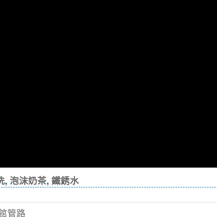
洗
,
泡沫奶茶
,
鐵銹水
旅館管路