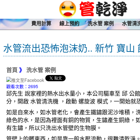
費用計算
線上預約
洗水管 案例
水管清
水管流出恐怖泡沫奶.. 新竹 寶山
首頁
》
洗水管 案例
觀看次數：2695
邱先生 說家裡的熱水出水量小，本公司驅車至 邱 公館
分，開啟 水管清洗機 ，啟動 螺旋波 模式，一開
如是自來水，如水管老化，會產生鐵鏽跟泥沙堆積，
綠色的水，是因為裡面有銅的物質，生鏽產生銅綠，
有生鏽，所以只洗出水管壁的生物膜。
管壁上的髒東西，如是靠一般水壓流動，很難清乾淨。 