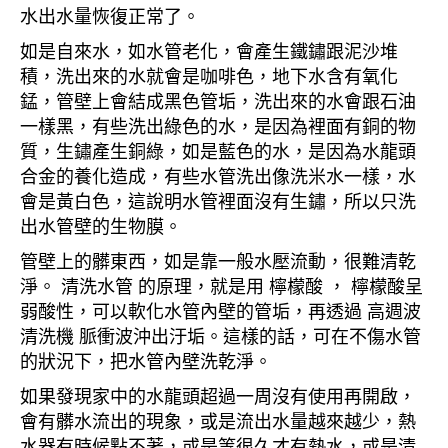
水出水量恢復正常了。
如是自來水，如水管老化，會產生鐵鏽跟泥沙堆
積，洗出來的水就會是咖啡色，地下水含有氧化
錳，管壁上會結成黑色管垢，洗出來的水會跟石油
一樣黑，有些洗出綠色的水，是因為裡面有銅的物
質，生鏽產生銅綠，如是藍色的水，是因為水龍頭
合金的養化造成，有些水管洗出像洗米水一樣，水
會是黃白色，這說明水管裡面沒有生鏽，所以只洗
出水管壁的生物膜。
管壁上的髒東西，如是靠一般水壓流動，很難清乾
淨。 清洗水管 的原理，就是用 檸檬酸 ， 檸檬酸呈
弱酸性，可以軟化水管內壁的管垢，再透過 高週波
清洗機 脈衝波沖出汙垢。這樣的話，可在不傷水管
的狀況下，把水管內壁洗乾淨。
如果發現家中的水龍頭超過一周沒有使用再開啟，
會有髒水流出的現象，或是流出水量越來越少，熱
水器有時候點不著，或是等很久才有熱水，或是清