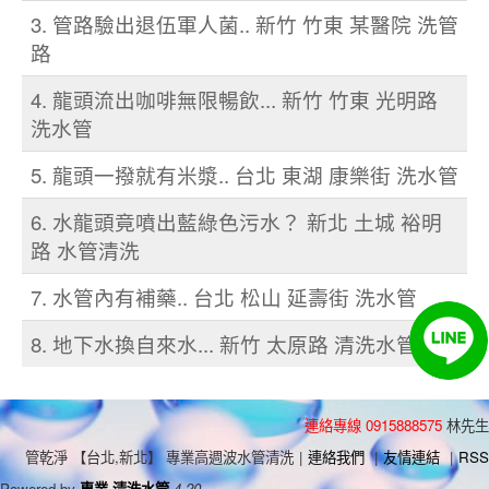
3. 管路驗出退伍軍人菌.. 新竹 竹東 某醫院 洗管
路
4. 龍頭流出咖啡無限暢飲... 新竹 竹東 光明路
洗水管
5. 龍頭一撥就有米漿.. 台北 東湖 康樂街 洗水管
6. 水龍頭竟噴出藍綠色污水？ 新北 土城 裕明
路 水管清洗
7. 水管內有補藥.. 台北 松山 延壽街 洗水管
8. 地下水換自來水... 新竹 太原路 清洗水管
連絡專線 0915888575
林先生
管乾淨 【台北,新北】 專業高週波水管清洗
|
連絡我們
|
友情連結
|
RSS
Powered by
專業 清洗水管
4.20