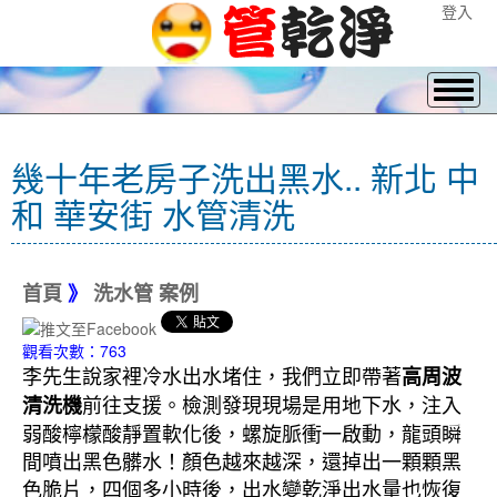
登入
幾十年老房子洗出黑水.. 新北 中
和 華安街 水管清洗
首頁
》
洗水管 案例
觀看次數：763
李先生說家裡冷水出水堵住，我們立即帶著
高周波
前往支援。檢測發現現場是用地下水，注入
清洗機
弱酸檸檬酸靜置軟化後，螺旋脈衝一啟動，龍頭瞬
間噴出黑色髒水！顏色越來越深，還掉出一顆顆黑
色脆片，四個多小時後，出水變乾淨出水量也恢復