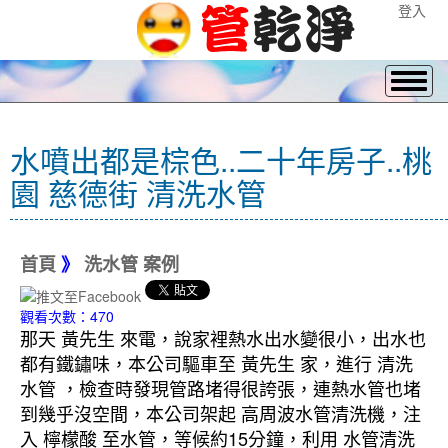
登入
水噴出都是棕色..二十年房子..桃
園 慈德街 清洗水管
首頁
》
洗水管 案例
觀看次數：470
那天 黃先生 來電，說家裡熱水出水變很小，出水也
都有鐵鏽味，本公司驅車至 黃先生 家，進行 清洗
水管 ，檢查時發現管路堵得很誇張，連熱水管也堵
到幾乎沒空間，本公司架起 高周波水管清洗機，注
入 檸檬酸 至水管，等候約15分鐘，利用 水管清洗