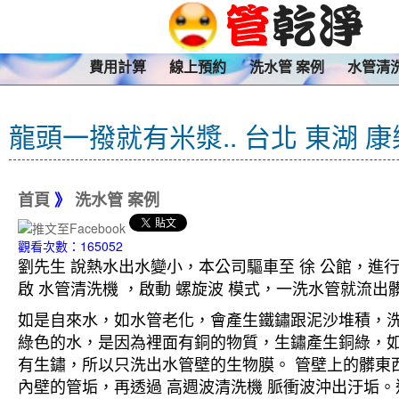
費用計算
線上預約
洗水管 案例
水管清
龍頭一撥就有米漿.. 台北 東湖 
首頁
》
洗水管 案例
觀看次數：165052
劉先生 說熱水出水變小，本公司驅車至 徐 公館，進
啟 水管清洗機 ，啟動 螺旋波 模式，一洗水管就流
如是自來水，如水管老化，會產生鐵鏽跟泥沙堆積，
綠色的水，是因為裡面有銅的物質，生鏽產生銅綠，
有生鏽，所以只洗出水管壁的生物膜。 管壁上的髒東西
內壁的管垢，再透過 高週波清洗機 脈衝波沖出汙垢