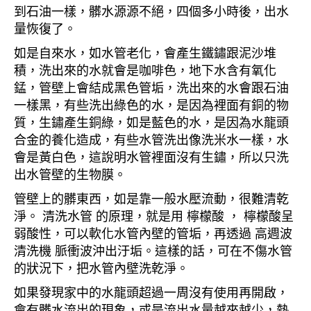
到石油一樣，髒水源源不絕，四個多小時後，出水
量恢復了。
如是自來水，如水管老化，會產生鐵鏽跟泥沙堆
積，洗出來的水就會是咖啡色，地下水含有氧化
錳，管壁上會結成黑色管垢，洗出來的水會跟石油
一樣黑，有些洗出綠色的水，是因為裡面有銅的物
質，生鏽產生銅綠，如是藍色的水，是因為水龍頭
合金的養化造成，有些水管洗出像洗米水一樣，水
會是黃白色，這說明水管裡面沒有生鏽，所以只洗
出水管壁的生物膜。
管壁上的髒東西，如是靠一般水壓流動，很難清乾
淨。 清洗水管 的原理，就是用 檸檬酸 ， 檸檬酸呈
弱酸性，可以軟化水管內壁的管垢，再透過 高週波
清洗機 脈衝波沖出汙垢。這樣的話，可在不傷水管
的狀況下，把水管內壁洗乾淨。
如果發現家中的水龍頭超過一周沒有使用再開啟，
會有髒水流出的現象，或是流出水量越來越少，熱