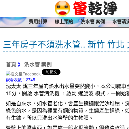
費用計算
線上預約
洗水管 案例
水管清
三年房子不須洗水管.. 新竹 竹北
首頁
》
洗水管 案例
觀看次數：2745
沈太太 說三年屋的熱水出水量突然變小，本公司驅車至
15分，開啟 水管清洗機 ，啟動 螺旋波 模式，一
如是自來水，如水管老化，會產生鐵鏽跟泥沙堆積，
綠色的水，是因為裡面有銅的物質，生鏽產生銅綠，
有生鏽，所以只洗出水管壁的生物膜。
管壁上的髒東西，如是靠一般水壓流動，很難清乾淨。 