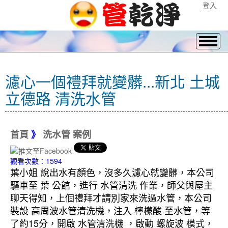
登入
濾心一個禮拜就變髒...新北 土城
立德路 清洗水管
首頁
》
洗水管 案例
觀看次數：1594
葉小姐 說出水有顏色，沒多久濾心就變髒，本公司
驅車至 葉 公館，進行 水管清洗 作業，師父與屋主
聊天得知，上個禮拜才請別家來洗過水管，本公司
裝設 高周波水管清洗機，注入 檸檬酸 至水管，等
了約15分，開啟 水管清洗機 ，啟動 螺旋波 模式，