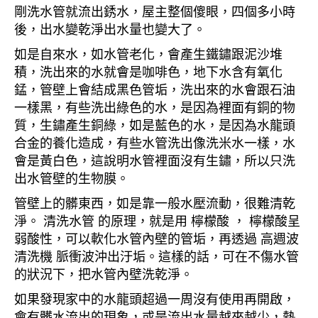
剛洗水管就流出銹水，屋主整個傻眼，四個多小時
後，出水變乾淨出水量也變大了。
如是自來水，如水管老化，會產生鐵鏽跟泥沙堆
積，洗出來的水就會是咖啡色，地下水含有氧化
錳，管壁上會結成黑色管垢，洗出來的水會跟石油
一樣黑，有些洗出綠色的水，是因為裡面有銅的物
質，生鏽產生銅綠，如是藍色的水，是因為水龍頭
合金的養化造成，有些水管洗出像洗米水一樣，水
會是黃白色，這說明水管裡面沒有生鏽，所以只洗
出水管壁的生物膜。
管壁上的髒東西，如是靠一般水壓流動，很難清乾
淨。 清洗水管 的原理，就是用 檸檬酸 ， 檸檬酸呈
弱酸性，可以軟化水管內壁的管垢，再透過 高週波
清洗機 脈衝波沖出汙垢。這樣的話，可在不傷水管
的狀況下，把水管內壁洗乾淨。
如果發現家中的水龍頭超過一周沒有使用再開啟，
會有髒水流出的現象，或是流出水量越來越少，熱