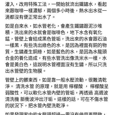
灌入，改用特殊工法，一開始就流出鐵鏽水，看起
來跟咖啡一樣濃郁，兩個多小時後，熱水出水從一
滴都沒有便正常出水了。
如是自來水，如水管老化，會產生鐵鏽跟泥沙堆
積，洗出來的水就會是咖啡色，地下水含有氧化
錳，管壁上會結成黑色管垢，洗出來的水會跟石油
一樣黑，有些洗出綠色的水，是因為裡面有銅的物
質，生鏽產生銅綠，如是藍色的水，是因為水龍頭
合金的養化造成，有些水管洗出像洗米水一樣，水
會是黃白色，這說明水管裡面沒有生鏽，所以只洗
出水管壁的生物膜。
管壁上的髒東西，如是靠一般水壓流動，很難清乾
淨。 清洗水管 的原理，就是用 檸檬酸 ， 檸檬酸呈
弱酸性，可以軟化水管內壁的管垢，再透過 高週波
清洗機 脈衝波沖出汙垢。這樣的話，可在不傷水管
的狀況下，把水管內壁洗乾淨。
如果發現家中的水龍頭超過一周沒有使用再開啟，