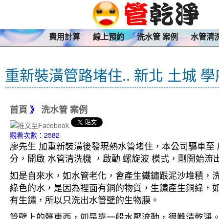
費用計算
線上預約
洗水管 案例
水管清
重新裝潢管路堵住.. 新北 土城 
首頁
》
洗水管 案例
觀看次數：2582
廖先生 加重新裝潢後發現熱水管堵住，本公司驅車至 廖
分，開啟 水管清洗機 ，啟動 螺旋波 模式，剛開始
如是自來水，如水管老化，會產生鐵鏽跟泥沙堆積，
綠色的水，是因為裡面有銅的物質，生鏽產生銅綠，
有生鏽，所以只洗出水管壁的生物膜。
管壁上的髒東西，如是靠一般水壓流動，很難清乾淨。 