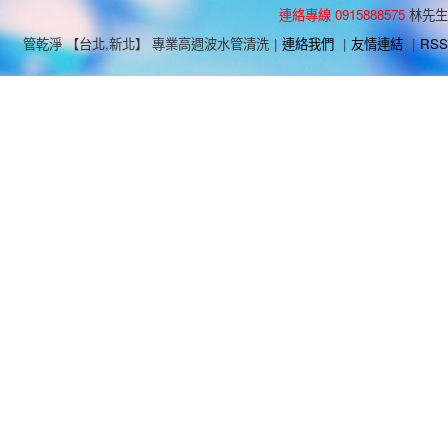
連絡專線 0915888575
林先生
管乾淨 【台北,新北】 專業高週波水管清洗
|
連絡我們
|
友情連結
|
RSS