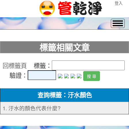
登入
標籤相關文章
回標籤頁
標籤：
驗證：
查詢標籤：汙水顏色
1. 汙水的顏色代表什麼?