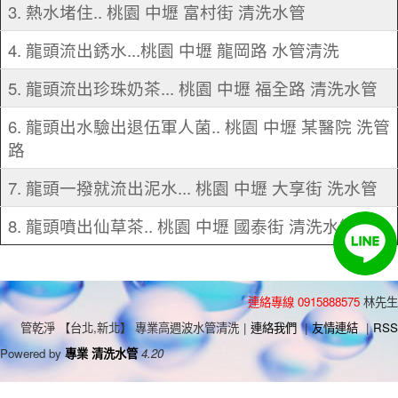
3. 熱水堵住.. 桃園 中壢 富村街 清洗水管
4. 龍頭流出銹水...桃園 中壢 龍岡路 水管清洗
5. 龍頭流出珍珠奶茶... 桃園 中壢 福全路 清洗水管
6. 龍頭出水驗出退伍軍人菌.. 桃園 中壢 某醫院 洗管
路
7. 龍頭一撥就流出泥水... 桃園 中壢 大享街 洗水管
8. 龍頭噴出仙草茶.. 桃園 中壢 國泰街 清洗水管
連絡專線 0915888575
林先生
管乾淨 【台北,新北】 專業高週波水管清洗
|
連絡我們
|
友情連結
|
RSS
Powered by
專業 清洗水管
4.20