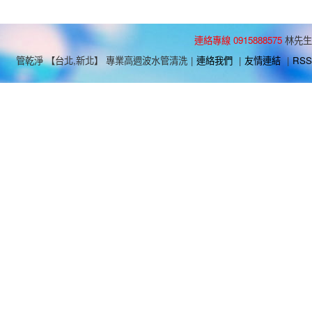
連絡專線 0915888575
林先生
管乾淨 【台北,新北】 專業高週波水管清洗
|
連絡我們
|
友情連結
|
RSS